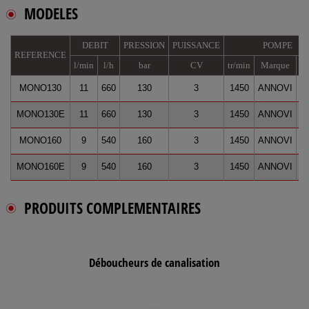
MODELES
DEBIT
PRESSION
PUISSANCE
POMPE
REFERENCE
l/min
l/h
bar
CV
tr/min
Marque
H
MONO130
11
660
130
3
1450
ANNOVI
1
MONO130E
11
660
130
3
1450
ANNOVI
1
MONO160
9
540
160
3
1450
ANNOVI
1
MONO160E
9
540
160
3
1450
ANNOVI
1
PRODUITS COMPLEMENTAIRES
Déboucheurs de canalisation