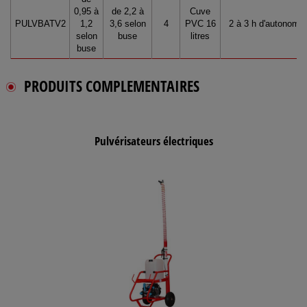
0,95 à
de 2,2 à
Cuve
PULVBATV2
1,2
3,6 selon
4
PVC 16
2 à 3 h d'autonomie
selon
buse
litres
buse
PRODUITS COMPLEMENTAIRES
Pulvérisateurs électriques