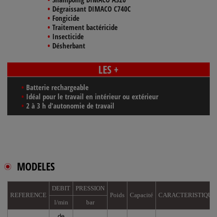
Dégraissant DIMACO C740C
Fongicide
Traitement bactéricide
Insecticide
Désherbant
LES +
Batterie rechargeable
Idéal pour le travail en intérieur ou extérieur
2 à 3 h d'autonomie de travail
MODELES
DEBIT
PRESSION
REFERENCE
Poids
Capacité
CARACTERISTIQUE
l/min
bar
de