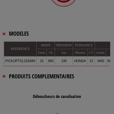
MODELES
DEBIT
PRESSION
PUISSANCE
P
REFERENCE
l/min
l/h
bar
Moteur
CV
tr/min
M
PICKUPTSL15240H
15
900
240
HONDA
13
3400
BER
PRODUITS COMPLEMENTAIRES
Déboucheurs de canalisation