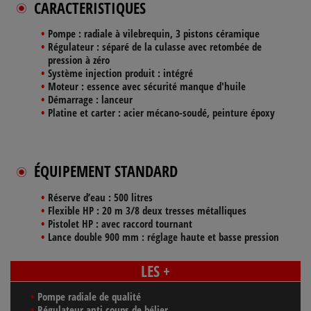
CARACTERISTIQUES
Pompe :
radiale à vilebrequin, 3 pistons céramique
Régulateur :
séparé de la culasse avec retombée de
pression à zéro
Système injection produit :
intégré
Moteur :
essence avec sécurité manque d'huile
Démarrage :
lanceur
Platine et carter :
acier mécano-soudé, peinture époxy
ÉQUIPEMENT STANDARD
Réserve d’eau :
500 litres
Flexible HP :
20 m 3/8 deux tresses métalliques
Pistolet HP :
avec raccord tournant
Lance double 900 mm :
réglage haute et basse pression
LES +
Pompe radiale de qualité
Régulateur anti coups de bélier