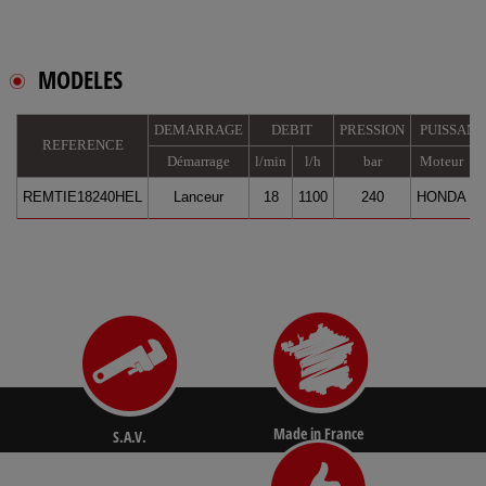
MODELES
DEMARRAGE
DEBIT
PRESSION
PUISSAN
REFERENCE
Démarrage
l/min
l/h
bar
Moteur
REMTIE18240HEL
Lanceur
18
1100
240
HONDA
Made in France
S.A.V.